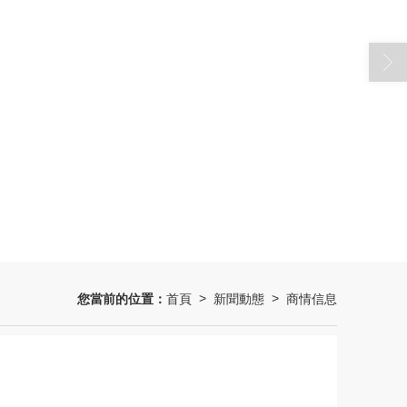
您當前的位置：
首頁
新聞動態
商情信息
>
>