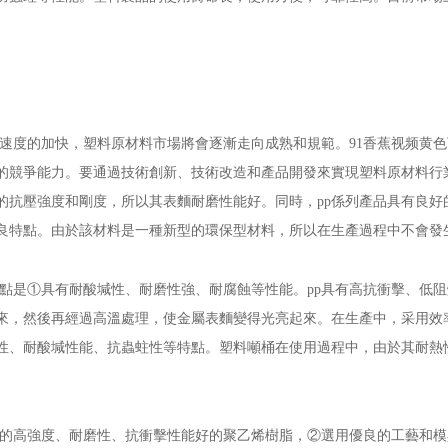
速度的加快，塑料原材料市場將會逐漸走向成熟和規範。91香蕉视
的競爭能力。要通過技術創新、技術改造和產品開發來實現塑料原材料行業的可持
抗壓強度和剛度，所以其表麵耐磨性能好。同時，pp係列產品具
等優良特點。由於該材料是一種新型的環保型材料，所以在生產過程中不會發
點是①具有耐酸堿性、耐磨性強、耐腐蝕等性能。pp具有高抗衝擊
，然後再經過高溫處理，使金屬表麵變得光亮起來。在生產中，采
、耐酸堿性能、抗蟲蛀性等特點。塑料噸桶在使用過程中，由於其
強度、耐磨性、抗衝擊性能好的聚乙烯樹脂，②選用優良的工藝和