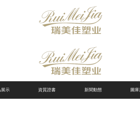
品展示
資質證書
新聞動態
圖庫