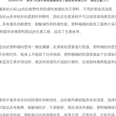
2024-01-10
來自:
武漢91香蕉视频黄色下载塑業有限公司
瀏覽次數:215
紹,pp的抗衝擊性和防腐性都優於其它塑料，可用於製造高強度、高韌
。由於pp具有較好的柔韌性和剛性，因此在生產過程中可以很容易地將其
，具有優良的耐磨性、耐酸堿性和防腐性能。塑料噸桶的製造工藝簡介采用
s樹脂等多種塑料製品的生產工藝，提高了生產效率。
就是由於塑料桶內壁有一層金屬膠，在灌裝前需要進行防護。塑料桶的內壁
的密封性。瓶身上不能留下任何痕跡。塑料噸桶的防護措施如下在灌裝前
或者是其它異常情況時，應及時用濕毛巾或紙巾擦幹。在灌裝時應將瓶蓋和容
還具有良好的防腐性和耐熱性。由於聚丙烯樹脂具有高強度、低揮發性
品具有耐磨、耐酸堿性好，不易變形、易於清洗等優點。塑料
蛀等性能。塑料製品的使用壽命長，使用方便，可靠性高。目前市場上