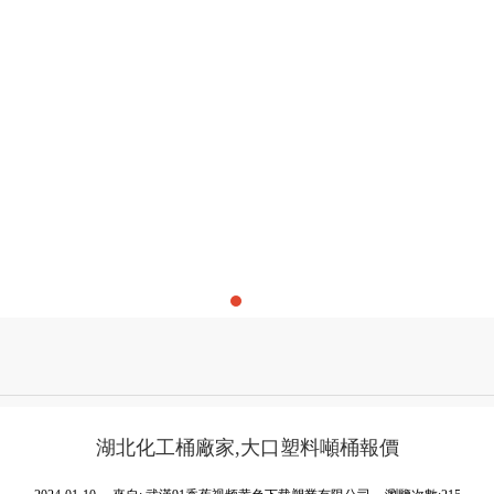
湖北化工桶廠家,大口塑料噸桶報價