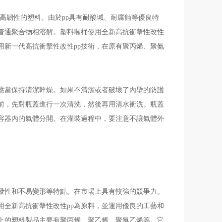
性的塑料。由於pp具有耐酸堿、耐腐蝕等優良特
與普通聚合物相溶解。塑料噸桶使用全新高抗衝擊性改性
新一代高抗衝擊性改性pp技術，在原有聚丙烯、聚氨
應當保持清潔幹燥。如果不清潔或者破壞了內壁的防護
，先對瓶蓋進行一次清洗，然後再用清水衝洗。瓶蓋
器內的氣體分開。在灌裝過程中，要注意不讓氣體外
和不易變形等特點。在市場上具有較強的競爭力。
噸桶使用全新高抗衝擊性改性pp為原料，並運用優良的工藝和
的塑料製品主要有聚丙烯、聚乙烯、聚氯乙烯等。它